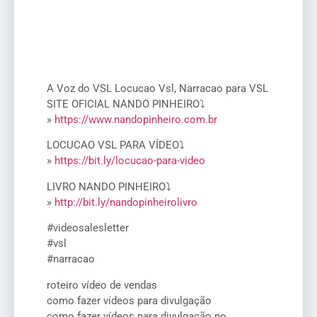
A Voz do VSL Locucao Vsl, Narracao para VSL
SITE OFICIAL NANDO PINHEIRO⤵
»
https://www.nandopinheiro.com.br
LOCUCAO VSL PARA VÍDEO⤵
»
https://bit.ly/locucao-para-video
LIVRO NANDO PINHEIRO⤵
»
http://bit.ly/nandopinheirolivro
#videosalesletter
#vsl
#narracao
roteiro vídeo de vendas
como fazer vídeos para divulgação
como fazer vídeos para divulgação no