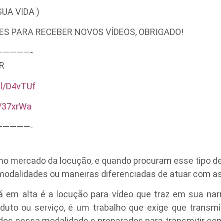
UA VIDA )
ES PARA RECEBER NOVOS VÍDEOS, OBRIGADO!
———­—-
R
gl/D4vTUf
l/37xrWa
———­—-
no mercado da locução, e quando procuram esse tipo d
dalidades ou maneiras diferenciadas de atuar com as
 em alta é a locução para vídeo que traz em sua narr
uto ou serviço, é um trabalho que exige que transmit
ados nessa modalidade e preparados para transmitir com