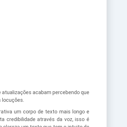
e atualizações acabam percebendo que
 locuções.
ativa um corpo de texto mais longo e
a credibilidade através da voz, isso é
 clareza um texto que tem o intuito de