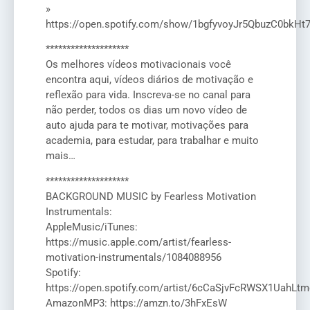
»
https://open.spotify.com/show/1bgfyvoyJr5QbuzC0bkHt
********************
Os melhores vídeos motivacionais você
encontra aqui, vídeos diários de motivação e
reflexão para vida. Inscreva-se no canal para
não perder, todos os dias um novo vídeo de
auto ajuda para te motivar, motivações para
academia, para estudar, para trabalhar e muito
mais…
********************
BACKGROUND MUSIC by Fearless Motivation
Instrumentals:
AppleMusic/iTunes:
https://music.apple.com/artist/fearless-
motivation-instrumentals/1084088956
Spotify:
https://open.spotify.com/artist/6cCaSjvFcRWSX1UahLtm
AmazonMP3: https://amzn.to/3hFxEsW