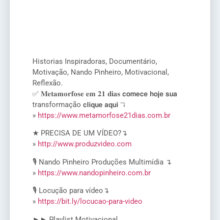
Historias Inspiradoras, Documentário,
Motivação, Nando Pinheiro, Motivacional,
Reflexão.
✅ 𝐌𝐞𝐭𝐚𝐦𝐨𝐫𝐟𝐨𝐬𝐞 𝐞𝐦 𝟐𝟏 𝐝𝐢𝐚𝐬 𝗰𝗼𝗺𝗲𝗰𝗲 𝗵𝗼𝗷𝗲 𝘀𝘂𝗮
transformação 𝗰𝗹𝗶𝗾𝘂𝗲 𝗮𝗾𝘂𝗶 ↴
»
https://www.metamorfose21dias.com.br
★ PRECISA DE UM VÍDEO?↴
»
http://www.produzvideo.com
🎙️ Nando Pinheiro Produções Multimídia ↴
»
https://www.nandopinheiro.com.br
🎙️ Locução para vídeo↴
»
https://bit.ly/locucao-para-video
►► Playlist Motivacional