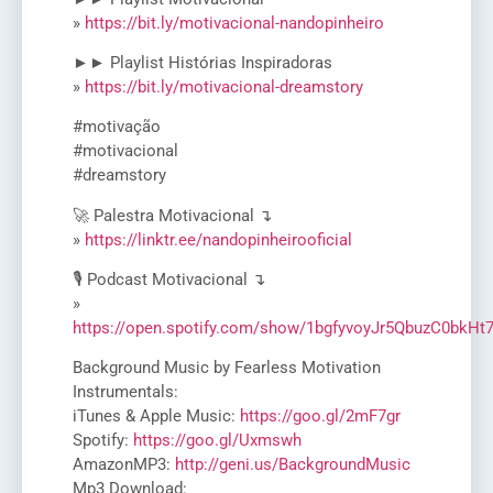
»
https://bit.ly/motivacional-nandopinheiro
►► Playlist Histórias Inspiradoras
»
https://bit.ly/motivacional-dreamstory
#motivação
#motivacional
#dreamstory
🚀 Palestra Motivacional ↴
»
https://linktr.ee/nandopinheirooficial
🎙️ Podcast Motivacional ↴
»
https://open.spotify.com/show/1bgfyvoyJr5QbuzC0bkHt
Background Music by Fearless Motivation
Instrumentals:
iTunes & Apple Music:
https://goo.gl/2mF7gr
Spotify:
https://goo.gl/Uxmswh
AmazonMP3:
http://geni.us/BackgroundMusic
Mp3 Download: