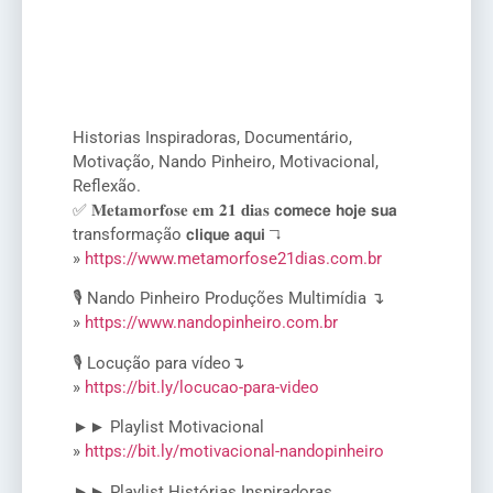
Historias Inspiradoras, Documentário,
Motivação, Nando Pinheiro, Motivacional,
Reflexão.
✅ 𝐌𝐞𝐭𝐚𝐦𝐨𝐫𝐟𝐨𝐬𝐞 𝐞𝐦 𝟐𝟏 𝐝𝐢𝐚𝐬 𝗰𝗼𝗺𝗲𝗰𝗲 𝗵𝗼𝗷𝗲 𝘀𝘂𝗮
transformação 𝗰𝗹𝗶𝗾𝘂𝗲 𝗮𝗾𝘂𝗶 ↴
»
https://www.metamorfose21dias.com.br
🎙️ Nando Pinheiro Produções Multimídia ↴
»
https://www.nandopinheiro.com.br
🎙️ Locução para vídeo↴
»
https://bit.ly/locucao-para-video
►► Playlist Motivacional
»
https://bit.ly/motivacional-nandopinheiro
►► Playlist Histórias Inspiradoras