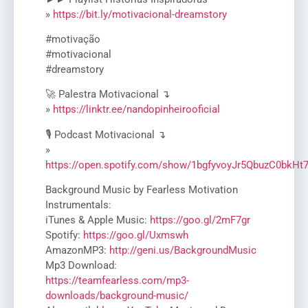
»
https://bit.ly/motivacional-dreamstory
#motivação
#motivacional
#dreamstory
🚀 Palestra Motivacional ↴
»
https://linktr.ee/nandopinheirooficial
🎙️ Podcast Motivacional ↴
»
https://open.spotify.com/show/1bgfyvoyJr5QbuzC0bkHt
Background Music by Fearless Motivation
Instrumentals:
iTunes & Apple Music:
https://goo.gl/2mF7gr
Spotify:
https://goo.gl/Uxmswh
AmazonMP3:
http://geni.us/BackgroundMusic
Mp3 Download:
https://teamfearless.com/mp3-
downloads/background-music/