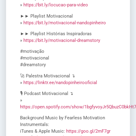
»
https://bit.ly/locucao-para-video
►► Playlist Motivacional
»
https://bit.ly/motivacional-nandopinheiro
►► Playlist Histórias Inspiradoras
»
https://bit.ly/motivacional-dreamstory
#motivação
#motivacional
#dreamstory
🚀 Palestra Motivacional ↴
»
https://linktr.ee/nandopinheirooficial
🎙️ Podcast Motivacional ↴
»
https://open.spotify.com/show/1bgfyvoyJr5QbuzC0bkHt
Background Music by Fearless Motivation
Instrumentals:
iTunes & Apple Music:
https://goo.gl/2mF7gr