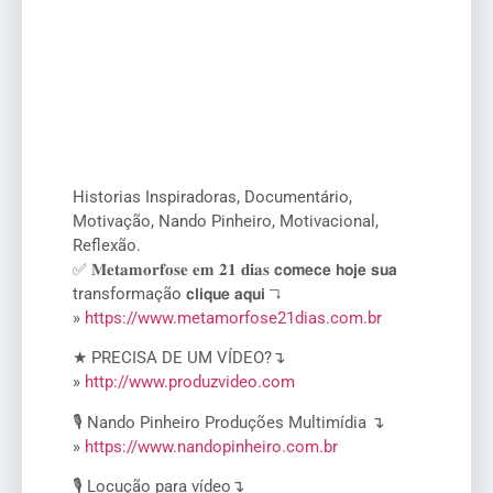
Historias Inspiradoras, Documentário,
Motivação, Nando Pinheiro, Motivacional,
Reflexão.
✅ 𝐌𝐞𝐭𝐚𝐦𝐨𝐫𝐟𝐨𝐬𝐞 𝐞𝐦 𝟐𝟏 𝐝𝐢𝐚𝐬 𝗰𝗼𝗺𝗲𝗰𝗲 𝗵𝗼𝗷𝗲 𝘀𝘂𝗮
transformação 𝗰𝗹𝗶𝗾𝘂𝗲 𝗮𝗾𝘂𝗶 ↴
»
https://www.metamorfose21dias.com.br
★ PRECISA DE UM VÍDEO?↴
»
http://www.produzvideo.com
🎙️ Nando Pinheiro Produções Multimídia ↴
»
https://www.nandopinheiro.com.br
🎙️ Locução para vídeo↴