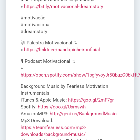
»
https://bit.ly/motivacional-dreamstory
#motivação
#motivacional
#dreamstory
🚀 Palestra Motivacional ↴
»
https://linktr.ee/nandopinheirooficial
🎙️ Podcast Motivacional ↴
»
https://open.spotify.com/show/1bgfyvoyJr5QbuzC0bkHt
Background Music by Fearless Motivation
Instrumentals:
iTunes & Apple Music:
https://goo.gl/2mF7gr
Spotify:
https://goo.gl/Uxmswh
AmazonMP3:
http://geni.us/BackgroundMusic
Mp3 Download:
https://teamfearless.com/mp3-
downloads/background-music/