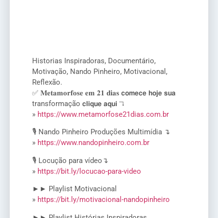
Historias Inspiradoras, Documentário,
Motivação, Nando Pinheiro, Motivacional,
Reflexão.
✅ 𝐌𝐞𝐭𝐚𝐦𝐨𝐫𝐟𝐨𝐬𝐞 𝐞𝐦 𝟐𝟏 𝐝𝐢𝐚𝐬 𝗰𝗼𝗺𝗲𝗰𝗲 𝗵𝗼𝗷𝗲 𝘀𝘂𝗮
transformação 𝗰𝗹𝗶𝗾𝘂𝗲 𝗮𝗾𝘂𝗶 ↴
»
https://www.metamorfose21dias.com.br
🎙️ Nando Pinheiro Produções Multimídia ↴
»
https://www.nandopinheiro.com.br
🎙️ Locução para vídeo↴
»
https://bit.ly/locucao-para-video
►► Playlist Motivacional
»
https://bit.ly/motivacional-nandopinheiro
►► Playlist Histórias Inspiradoras