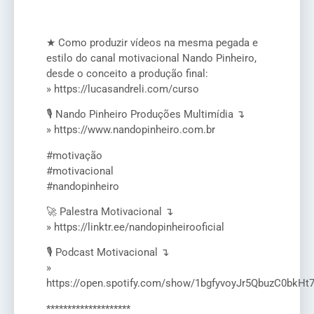
★ Como produzir vídeos na mesma pegada e
estilo do canal motivacional Nando Pinheiro,
desde o conceito a produção final:
» https://lucasandreli.com/curso
🎙️ Nando Pinheiro Produções Multimídia ↴
» https://www.nandopinheiro.com.br
#motivação
#motivacional
#nandopinheiro
🚀 Palestra Motivacional ↴
» https://linktr.ee/nandopinheirooficial
🎙️ Podcast Motivacional ↴
»
https://open.spotify.com/show/1bgfyvoyJr5QbuzC0bkHt
********************