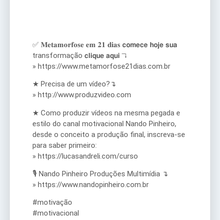
✅ 𝐌𝐞𝐭𝐚𝐦𝐨𝐫𝐟𝐨𝐬𝐞 𝐞𝐦 𝟐𝟏 𝐝𝐢𝐚𝐬 𝗰𝗼𝗺𝗲𝗰𝗲 𝗵𝗼𝗷𝗲 𝘀𝘂𝗮
transformação 𝗰𝗹𝗶𝗾𝘂𝗲 𝗮𝗾𝘂𝗶 ↴
» https://www.metamorfose21dias.com.br
★ Precisa de um vídeo?↴
» http://www.produzvideo.com
★ Como produzir vídeos na mesma pegada e
estilo do canal motivacional Nando Pinheiro,
desde o conceito a produção final, inscreva-se
para saber primeiro:
» https://lucasandreli.com/curso
🎙️ Nando Pinheiro Produções Multimídia ↴
» https://www.nandopinheiro.com.br
#motivação
#motivacional