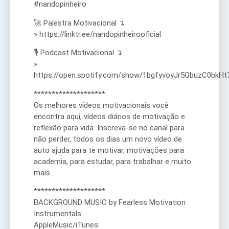
#nandopinheiro
🚀 Palestra Motivacional ↴
» https://linktr.ee/nandopinheirooficial
🎙️ Podcast Motivacional ↴
»
https://open.spotify.com/show/1bgfyvoyJr5QbuzC0bkHt
********************
Os melhores vídeos motivacionais você
encontra aqui, vídeos diários de motivação e
reflexão para vida. Inscreva-se no canal para
não perder, todos os dias um novo vídeo de
auto ajuda para te motivar, motivações para
academia, para estudar, para trabalhar e muito
mais…
********************
BACKGROUND MUSIC by Fearless Motivation
Instrumentals:
AppleMusic/iTunes: