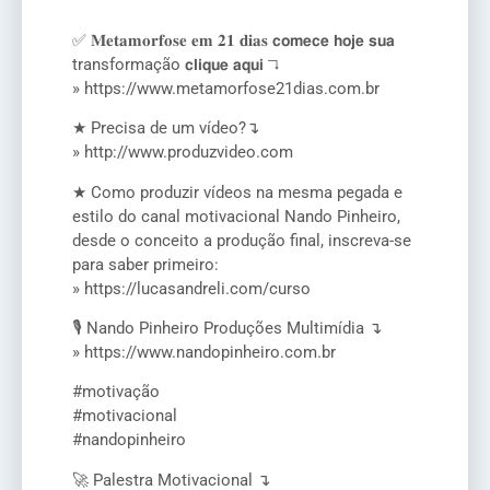
✅ 𝐌𝐞𝐭𝐚𝐦𝐨𝐫𝐟𝐨𝐬𝐞 𝐞𝐦 𝟐𝟏 𝐝𝐢𝐚𝐬 𝗰𝗼𝗺𝗲𝗰𝗲 𝗵𝗼𝗷𝗲 𝘀𝘂𝗮
transformação 𝗰𝗹𝗶𝗾𝘂𝗲 𝗮𝗾𝘂𝗶 ↴
» https://www.metamorfose21dias.com.br
★ Precisa de um vídeo?↴
» http://www.produzvideo.com
★ Como produzir vídeos na mesma pegada e
estilo do canal motivacional Nando Pinheiro,
desde o conceito a produção final, inscreva-se
para saber primeiro:
» https://lucasandreli.com/curso
🎙️ Nando Pinheiro Produções Multimídia ↴
» https://www.nandopinheiro.com.br
#motivação
#motivacional
#nandopinheiro
🚀 Palestra Motivacional ↴