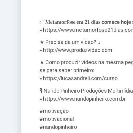
✅ 𝐌𝐞𝐭𝐚𝐦𝐨𝐫𝐟𝐨𝐬𝐞 𝐞𝐦 𝟐𝟏 𝐝𝐢𝐚𝐬 𝗰𝗼𝗺𝗲𝗰𝗲 𝗵
» https://www.metamorfose21dias.co
★ Precisa de um vídeo?↴
» http://www.produzvideo.com
★ Como produzir vídeos na mesma pegad
se para saber primeiro:
» https://lucasandreli.com/curso
🎙️ Nando Pinheiro Produções Multimídi
» https://www.nandopinheiro.com.br
#motivação
#motivacional
#nandopinheiro