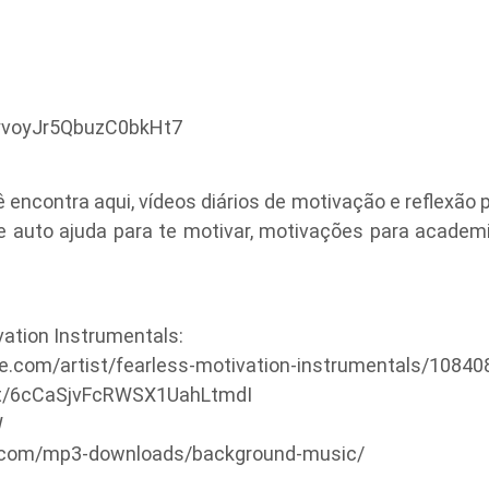
fyvoyJr5QbuzC0bkHt7
encontra aqui, vídeos diários de motivação e reflexão p
e auto ajuda para te motivar, motivações para academia
tion Instrumentals:
le.com/artist/fearless-motivation-instrumentals/1084
tist/6cCaSjvFcRWSX1UahLtmdI
W
s.com/mp3-downloads/background-music/