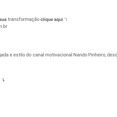
𝗷𝗲 𝘀𝘂𝗮 transformação 𝗰𝗹𝗶𝗾𝘂𝗲 𝗮𝗾𝘂𝗶 ↴
m.br
a e estilo do canal motivacional Nando Pinheiro, desde 
a ↴