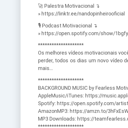
🚀 Palestra Motivacional ↴
» https://linktr.ee/nandopinheirooficial
🎙️ Podcast Motivacional ↴
» https://open.spotify.com/show/1bg
********************
Os melhores vídeos motivacionais você 
perder, todos os dias um novo vídeo d
mais…
********************
BACKGROUND MUSIC by Fearless Motiva
AppleMusic/iTunes: https://music.app
Spotify: https://open.spotify.com/ar
AmazonMP3: https://amzn.to/3hFxEs
MP3 Downloads: https://teamfearles
********************