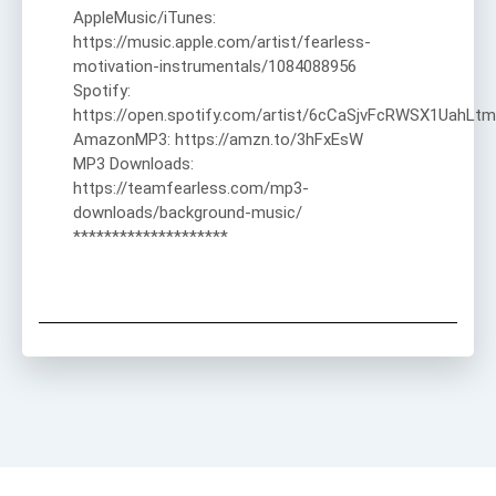
AppleMusic/iTunes:
https://music.apple.com/artist/fearless-
motivation-instrumentals/1084088956
Spotify:
https://open.spotify.com/artist/6cCaSjvFcRWSX1UahLtm
AmazonMP3: https://amzn.to/3hFxEsW
MP3 Downloads:
https://teamfearless.com/mp3-
downloads/background-music/
********************