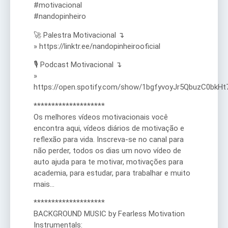
#motivacional
#nandopinheiro
🚀 Palestra Motivacional ↴
» https://linktr.ee/nandopinheirooficial
🎙️ Podcast Motivacional ↴
»
https://open.spotify.com/show/1bgfyvoyJr5QbuzC0bkHt
********************
Os melhores vídeos motivacionais você
encontra aqui, vídeos diários de motivação e
reflexão para vida. Inscreva-se no canal para
não perder, todos os dias um novo vídeo de
auto ajuda para te motivar, motivações para
academia, para estudar, para trabalhar e muito
mais…
********************
BACKGROUND MUSIC by Fearless Motivation
Instrumentals: