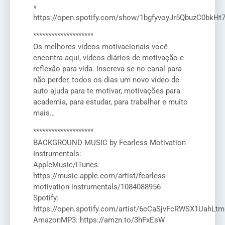
»
https://open.spotify.com/show/1bgfyvoyJr5QbuzC0bkHt
********************
Os melhores vídeos motivacionais você
encontra aqui, vídeos diários de motivação e
reflexão para vida. Inscreva-se no canal para
não perder, todos os dias um novo vídeo de
auto ajuda para te motivar, motivações para
academia, para estudar, para trabalhar e muito
mais…
********************
BACKGROUND MUSIC by Fearless Motivation
Instrumentals:
AppleMusic/iTunes:
https://music.apple.com/artist/fearless-
motivation-instrumentals/1084088956
Spotify:
https://open.spotify.com/artist/6cCaSjvFcRWSX1UahLtm
AmazonMP3: https://amzn.to/3hFxEsW