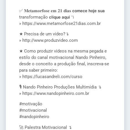
✅ 𝐌𝐞𝐭𝐚𝐦𝐨𝐫𝐟𝐨𝐬𝐞 𝐞𝐦 𝟐𝟏 𝐝𝐢𝐚𝐬 𝗰𝗼𝗺𝗲𝗰𝗲 𝗵𝗼𝗷𝗲 𝘀𝘂𝗮
transformação 𝗰𝗹𝗶𝗾𝘂𝗲 𝗮𝗾𝘂𝗶 ↴
» https://www.metamorfose21dias.com.br
★ Precisa de um vídeo?↴
» http://www.produzvideo.com
★ Como produzir vídeos na mesma pegada e
estilo do canal motivacional Nando Pinheiro,
desde o conceito a produção final, inscreva-se
para saber primeiro:
» https://lucasandreli.com/curso
🎙️ Nando Pinheiro Produções Multimídia ↴
» https://www.nandopinheiro.com.br
#motivação
#motivacional
#nandopinheiro
🚀 Palestra Motivacional ↴