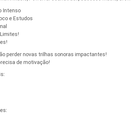
o Intenso
 Foco e Estudos
nal
Limites!
tes!
não perder novas trilhas sonoras impactantes!
recisa de motivação!
s:
es: