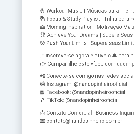
💪 Workout Music | Músicas para Trein
📚 Focus & Study Playlist | Trilha para
🌅 Morning Inspiration | Motivação Mati
🏆 Achieve Your Dreams | Supere Seus 
🎯 Push Your Limits | Supere seus Limi
✅ Inscreva-se agora e ative o 🔔 para 
👉 Compartilhe este vídeo com quem p
📲 Conecte-se comigo nas redes sociai
📸 Instagram: @nandopinheirooficial
📘 Facebook: @nandopinheirooficial
🎵 TikTok: @nandopinheirooficial
📩 Contato Comercial | Business Inquiri
📧 contato@nandopinheiro.com.br