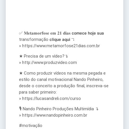
✅ 𝐌𝐞𝐭𝐚𝐦𝐨𝐫𝐟𝐨𝐬𝐞 𝐞𝐦 𝟐𝟏 𝐝𝐢𝐚𝐬 𝗰𝗼𝗺𝗲𝗰𝗲 𝗵𝗼𝗷𝗲 𝘀𝘂𝗮
transformação 𝗰𝗹𝗶𝗾𝘂𝗲 𝗮𝗾𝘂𝗶 ↴
» https://www.metamorfose21dias.com.br
★ Precisa de um vídeo?↴
» http://www.produzvideo.com
★ Como produzir vídeos na mesma pegada e
estilo do canal motivacional Nando Pinheiro,
desde o conceito a produção final, inscreva-se
para saber primeiro:
» https://lucasandreli.com/curso
🎙️ Nando Pinheiro Produções Multimídia ↴
» https://www.nandopinheiro.com.br
#motivação