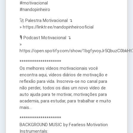
#motivacional
#nandopinheiro
🚀 Palestra Motivacional ↴
» https://linktr.ee/nandopinheirooficial
🎙️ Podcast Motivacional ↴
»
https://open.spotify.com/show/1bgfyvoyJr5QbuzC0bkHt
********************
Os melhores vídeos motivacionais você
encontra aqui, vídeos diários de motivação e
reflexão para vida. Inscreva-se no canal para
não perder, todos os dias um novo vídeo de
auto ajuda para te motivar, motivações para
academia, para estudar, para trabalhar e muito
mais…
********************
BACKGROUND MUSIC by Fearless Motivation
Instrumentals: