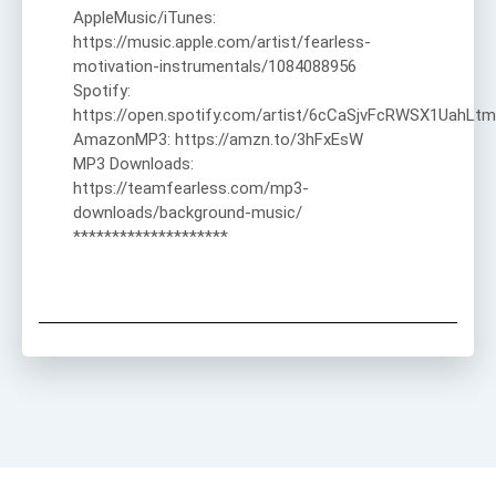
AppleMusic/iTunes:
https://music.apple.com/artist/fearless-
motivation-instrumentals/1084088956
Spotify:
https://open.spotify.com/artist/6cCaSjvFcRWSX1UahLtm
AmazonMP3: https://amzn.to/3hFxEsW
MP3 Downloads:
https://teamfearless.com/mp3-
downloads/background-music/
********************