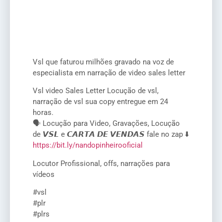
Vsl que faturou milhões gravado na voz de
especialista em narração de video sales letter
Vsl video Sales Letter Locução de vsl,
narração de vsl sua copy entregue em 24
horas.
🗣 Locução para Video, Gravações, Locução
de 𝙑𝙎𝙇 e 𝘾𝘼𝙍𝙏𝘼 𝘿𝙀 𝙑𝙀𝙉𝘿𝘼𝙎 fale no zap ⬇️
https://bit.ly/nandopinheirooficial
Locutor Profissional, offs, narrações para
vídeos
#vsl
#plr
#plrs