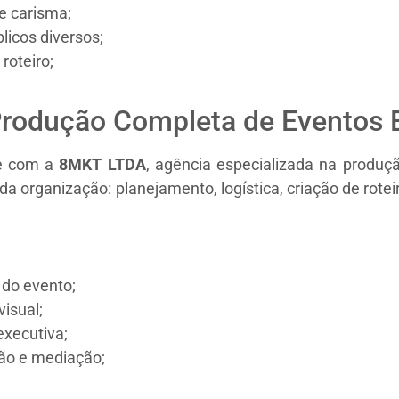
e carisma;
icos diversos;
roteiro;
rodução Completa de Eventos 
te com a
8MKT LTDA
, agência especializada na produç
 organização: planejamento, logística, criação de rotei
 do evento;
isual;
executiva;
ção e mediação;