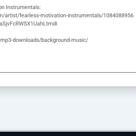
n Instrumentals:
m/artist/fearless-motivation-instrumentals/1084088956
/6cCaSjvFcRWSX1UahLtmdI
m/mp3-downloads/background-music/