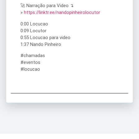
🚀 Narração para Video ↴
»
https://linktr.ee/nandopinheirolocutor
0:00 Locucao
0:09 Locutor
0:55 Locucao para video
1:37 Nando Pinheiro
#chamadas
#eventos
#locucao