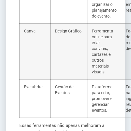
organizar o
em
planejamento
rea
do evento.
Canva
Design Gráfico
Ferramenta
Fa
online para
de
criar
mo
convites,
di
cartazes e
outros
materiais
visuais.
Eventbrite
Gestão de
Plataforma
Fa
Eventos
para criar,
na
promover e
in
gerenciar
rel
eventos.
de
Essas ferramentas não apenas melhoram a