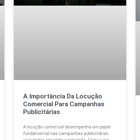
A Importância Da Locução
Comercial Para Campanhas
Publicitárias
A locução comercial desempenha um papel
fundamental nas campanhas publicitárias
veiculadas em rádio e televisão. Com a voz