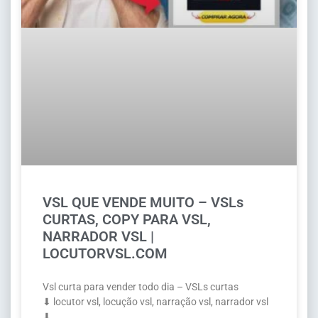
VSL QUE VENDE MUITO – VSLs
CURTAS, COPY PARA VSL,
NARRADOR VSL |
LOCUTORVSL.COM
Vsl curta para vender todo dia – VSLs curtas
⬇ locutor vsl, locução vsl, narração vsl, narrador vsl
⬇