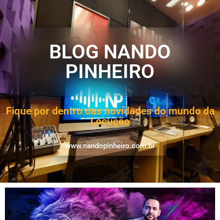
BLOG NANDO
PINHEIRO
Fique por dentro das novidades do mundo da
Locução
www.nandopinheiro.com.br