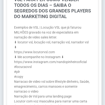
TODOS OS DIAS – SAIBA O
SEGREDOS DOS GRANDES PLAYERS
DO MARKETING DIGITAL
Exemplos de VSL | Locução VSL que já faturou
MILHÕES gravado na voz de especialista em
narração de video sales letter.
⬇ locutor vsl, locução vsl, narração vsl, narrador vsl
⬇
https://www.locutorvsl.com
⬇ Me acompanhe no Instagram ⬇
https://www.instagram.com/nandopinheirooficial
#locucaovsl
#plr
#copy
Narracao de video vsl sobre lifestyle dinheiro, Saúde,
emagrecimento, carros mansoes e somente
narracao o video
Narração de Vsl para uma landing page
Locutor com voz masculina para narrar uma carta