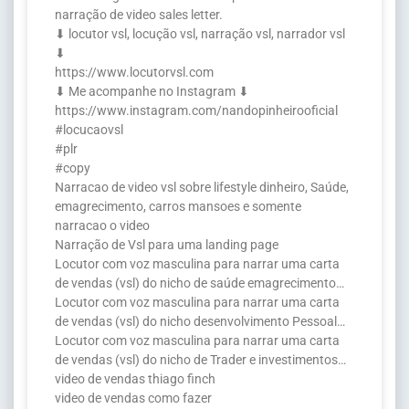
narração de video sales letter.
⬇ locutor vsl, locução vsl, narração vsl, narrador vsl
⬇
https://www.locutorvsl.com
⬇ Me acompanhe no Instagram ⬇
https://www.instagram.com/nandopinheirooficial
#locucaovsl
#plr
#copy
Narracao de video vsl sobre lifestyle dinheiro, Saúde,
emagrecimento, carros mansoes e somente
narracao o video
Narração de Vsl para uma landing page
Locutor com voz masculina para narrar uma carta
de vendas (vsl) do nicho de saúde emagrecimento…
Locutor com voz masculina para narrar uma carta
de vendas (vsl) do nicho desenvolvimento Pessoal…
Locutor com voz masculina para narrar uma carta
de vendas (vsl) do nicho de Trader e investimentos…
video de vendas thiago finch
video de vendas como fazer