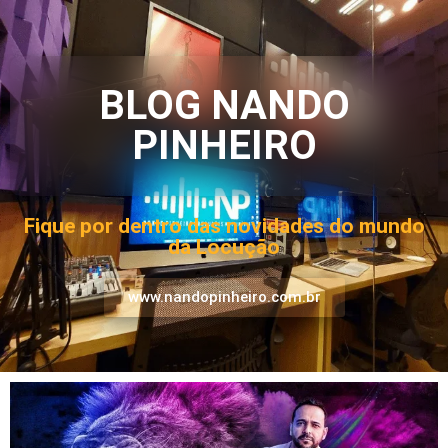
BLOG NANDO
PINHEIRO
Fique por dentro das novidades do mundo
da Locução
www.nandopinheiro.com.br