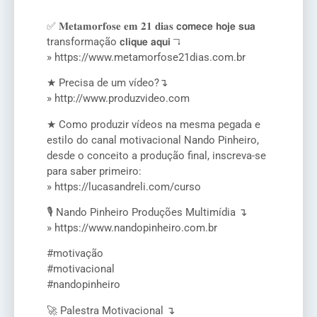
✅ 𝐌𝐞𝐭𝐚𝐦𝐨𝐫𝐟𝐨𝐬𝐞 𝐞𝐦 𝟐𝟏 𝐝𝐢𝐚𝐬 𝗰𝗼𝗺𝗲𝗰𝗲 𝗵𝗼𝗷𝗲 𝘀𝘂𝗮
transformação 𝗰𝗹𝗶𝗾𝘂𝗲 𝗮𝗾𝘂𝗶 ↴
» https://www.metamorfose21dias.com.br
★ Precisa de um vídeo?↴
» http://www.produzvideo.com
★ Como produzir vídeos na mesma pegada e
estilo do canal motivacional Nando Pinheiro,
desde o conceito a produção final, inscreva-se
para saber primeiro:
» https://lucasandreli.com/curso
🎙️ Nando Pinheiro Produções Multimídia ↴
» https://www.nandopinheiro.com.br
#motivação
#motivacional
#nandopinheiro
🚀 Palestra Motivacional ↴