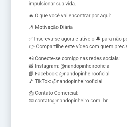
impulsionar sua vida.
🔥 O que você vai encontrar por aqui:
🎶 Motivação Diária
✅ Inscreva-se agora e ative o 🔔 para não p
👉 Compartilhe este vídeo com quem preci
📲 Conecte-se comigo nas redes sociais:
📸 Instagram: @nandopinheirooficial
📘 Facebook: @nandopinheirooficial
🎵 TikTok: @nandopinheirooficial
📩 Contato Comercial:
📧 contato@nandopinheiro.com..br