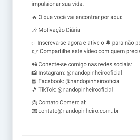
impulsionar sua vida.
🔥 O que você vai encontrar por aqui:
🎶 Motivação Diária
✅ Inscreva-se agora e ative o 🔔 para não p
👉 Compartilhe este vídeo com quem preci
📲 Conecte-se comigo nas redes sociais:
📸 Instagram: @nandopinheirooficial
📘 Facebook: @nandopinheirooficial
🎵 TikTok: @nandopinheirooficial
📩 Contato Comercial:
📧 contato@nandopinheiro.com..br