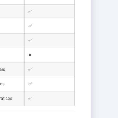
✅
✅
✅
❌
ais
✅
nos
✅
ráticos
✅