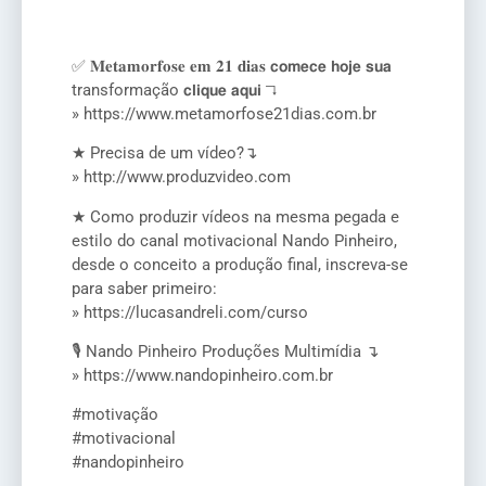
✅ 𝐌𝐞𝐭𝐚𝐦𝐨𝐫𝐟𝐨𝐬𝐞 𝐞𝐦 𝟐𝟏 𝐝𝐢𝐚𝐬 𝗰𝗼𝗺𝗲𝗰𝗲 𝗵𝗼𝗷𝗲 𝘀𝘂𝗮
transformação 𝗰𝗹𝗶𝗾𝘂𝗲 𝗮𝗾𝘂𝗶 ↴
» https://www.metamorfose21dias.com.br
★ Precisa de um vídeo?↴
» http://www.produzvideo.com
★ Como produzir vídeos na mesma pegada e
estilo do canal motivacional Nando Pinheiro,
desde o conceito a produção final, inscreva-se
para saber primeiro:
» https://lucasandreli.com/curso
🎙️ Nando Pinheiro Produções Multimídia ↴
» https://www.nandopinheiro.com.br
#motivação
#motivacional
#nandopinheiro