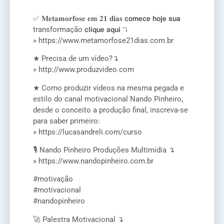
✅ 𝐌𝐞𝐭𝐚𝐦𝐨𝐫𝐟𝐨𝐬𝐞 𝐞𝐦 𝟐𝟏 𝐝𝐢𝐚𝐬 𝗰𝗼𝗺𝗲𝗰𝗲 𝗵𝗼𝗷𝗲 𝘀𝘂𝗮
transformação 𝗰𝗹𝗶𝗾𝘂𝗲 𝗮𝗾𝘂𝗶 ↴
» https://www.metamorfose21dias.com.br
★ Precisa de um vídeo?↴
» http://www.produzvideo.com
★ Como produzir vídeos na mesma pegada e
estilo do canal motivacional Nando Pinheiro,
desde o conceito a produção final, inscreva-se
para saber primeiro:
» https://lucasandreli.com/curso
🎙️ Nando Pinheiro Produções Multimídia ↴
» https://www.nandopinheiro.com.br
#motivação
#motivacional
#nandopinheiro
🚀 Palestra Motivacional ↴