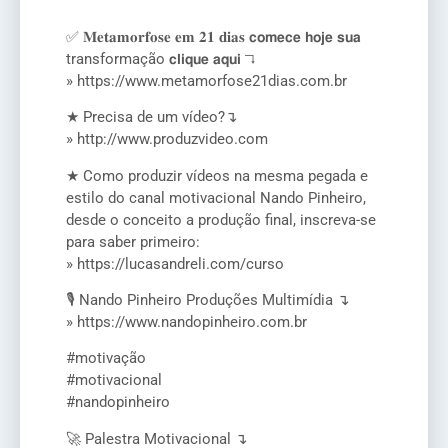
✅ 𝐌𝐞𝐭𝐚𝐦𝐨𝐫𝐟𝐨𝐬𝐞 𝐞𝐦 𝟐𝟏 𝐝𝐢𝐚𝐬 𝗰𝗼𝗺𝗲𝗰𝗲 𝗵𝗼𝗷𝗲 𝘀𝘂𝗮
transformação 𝗰𝗹𝗶𝗾𝘂𝗲 𝗮𝗾𝘂𝗶 ↴
» https://www.metamorfose21dias.com.br
★ Precisa de um vídeo?↴
» http://www.produzvideo.com
★ Como produzir vídeos na mesma pegada e
estilo do canal motivacional Nando Pinheiro,
desde o conceito a produção final, inscreva-se
para saber primeiro:
» https://lucasandreli.com/curso
🎙️ Nando Pinheiro Produções Multimídia ↴
» https://www.nandopinheiro.com.br
#motivação
#motivacional
#nandopinheiro
🚀 Palestra Motivacional ↴