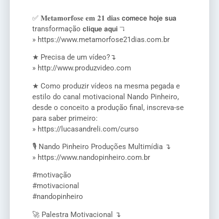
✅ 𝐌𝐞𝐭𝐚𝐦𝐨𝐫𝐟𝐨𝐬𝐞 𝐞𝐦 𝟐𝟏 𝐝𝐢𝐚𝐬 𝗰𝗼𝗺𝗲𝗰𝗲 𝗵𝗼𝗷𝗲 𝘀𝘂𝗮
transformação 𝗰𝗹𝗶𝗾𝘂𝗲 𝗮𝗾𝘂𝗶 ↴
» https://www.metamorfose21dias.com.br
★ Precisa de um vídeo?↴
» http://www.produzvideo.com
★ Como produzir vídeos na mesma pegada e
estilo do canal motivacional Nando Pinheiro,
desde o conceito a produção final, inscreva-se
para saber primeiro:
» https://lucasandreli.com/curso
🎙️ Nando Pinheiro Produções Multimídia ↴
» https://www.nandopinheiro.com.br
#motivação
#motivacional
#nandopinheiro
🚀 Palestra Motivacional ↴