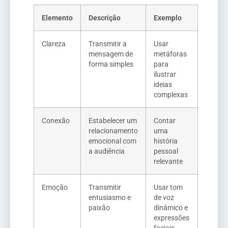
Elemento
Descrição
Exemplo
Clareza
Transmitir a
Usar
mensagem de
metáforas
forma simples
para
ilustrar
ideias
complexas
Conexão
Estabelecer um
Contar
relacionamento
uma
emocional com
história
a audiência
pessoal
relevante
Emoção
Transmitir
Usar tom
entusiasmo e
de voz
paixão
dinâmico e
expressões