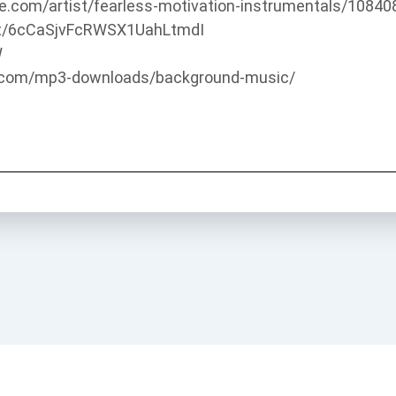
le.com/artist/fearless-motivation-instrumentals/1084
tist/6cCaSjvFcRWSX1UahLtmdI
W
s.com/mp3-downloads/background-music/