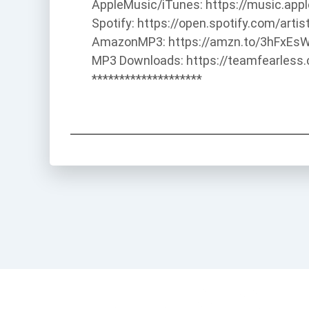
AppleMusic/iTunes: https://music.app
Spotify: https://open.spotify.com/ar
AmazonMP3: https://amzn.to/3hFxEs
MP3 Downloads: https://teamfearles
********************